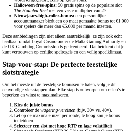
Halloween‑free‑spins:
50 gratis spins op de populaire slot
The Haunted Reel
met een vaste multiplier van 2×.
Nieuwjaars‑high‑roller‑bonus:
een persoonlijke
accountmanager biedt een op maat gemaakte bonus tot €1.000
voor spelers die meer dan €5.000 per maand inzetten.
Deze aanbiedingen zijn niet alleen aantrekkelijk, ze zijn ook echt
haalbaar omdat Loyal Casino onder de Malta Gaming Authority en
de UK Gambling Commission is gelicentieerd. Dat betekent dat je
kunt vertrouwen op eerlijke spelregels en een veilig speelklimaat.
Stap‑voor‑stap: De perfecte feestelijke
slotstrategie
Om het meeste uit de feestelijke bonussen te halen, volg je dit
eenvoudige vier‑stappenplan. Elke stap is ontworpen om risico’s te
beperken en winst te maximaliseren.
Kies de juiste bonus
Controleer de
wagering‑vereisten
(bijv. 30× vs. 40×).
Let op de maximale inzet per ronde; te hoog kan je bonus
tenietdoen.
Selecteer een slot met hoge RTP en lage volatiliteit