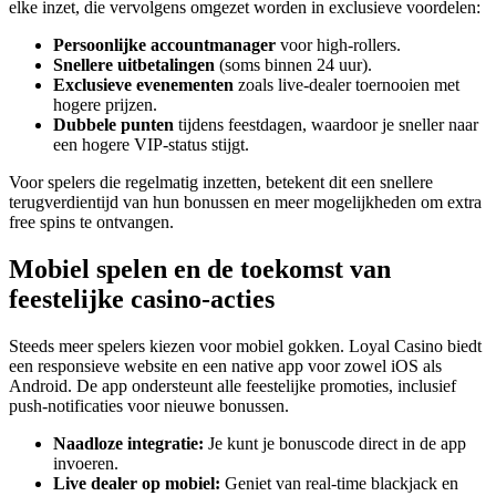
elke inzet, die vervolgens omgezet worden in exclusieve voordelen:
Persoonlijke accountmanager
voor high‑rollers.
Snellere uitbetalingen
(soms binnen 24 uur).
Exclusieve evenementen
zoals live‑dealer toernooien met
hogere prijzen.
Dubbele punten
tijdens feestdagen, waardoor je sneller naar
een hogere VIP‑status stijgt.
Voor spelers die regelmatig inzetten, betekent dit een snellere
terugverdientijd van hun bonussen en meer mogelijkheden om extra
free spins te ontvangen.
Mobiel spelen en de toekomst van
feestelijke casino‑acties
Steeds meer spelers kiezen voor mobiel gokken. Loyal Casino biedt
een responsieve website en een native app voor zowel iOS als
Android. De app ondersteunt alle feestelijke promoties, inclusief
push‑notificaties voor nieuwe bonussen.
Naadloze integratie:
Je kunt je bonuscode direct in de app
invoeren.
Live dealer op mobiel:
Geniet van real‑time blackjack en