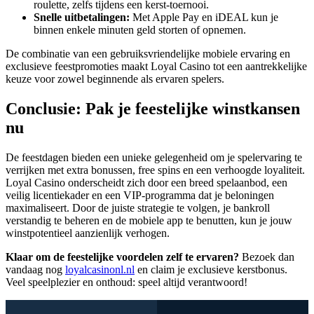
roulette, zelfs tijdens een kerst‑toernooi.
Snelle uitbetalingen:
Met Apple Pay en iDEAL kun je
binnen enkele minuten geld storten of opnemen.
De combinatie van een gebruiksvriendelijke mobiele ervaring en
exclusieve feestpromoties maakt Loyal Casino tot een aantrekkelijke
keuze voor zowel beginnende als ervaren spelers.
Conclusie: Pak je feestelijke winstkansen
nu
De feestdagen bieden een unieke gelegenheid om je spelervaring te
verrijken met extra bonussen, free spins en een verhoogde loyaliteit.
Loyal Casino onderscheidt zich door een breed spelaanbod, een
veilig licentiekader en een VIP‑programma dat je beloningen
maximaliseert. Door de juiste strategie te volgen, je bankroll
verstandig te beheren en de mobiele app te benutten, kun je jouw
winstpotentieel aanzienlijk verhogen.
Klaar om de feestelijke voordelen zelf te ervaren?
Bezoek dan
vandaag nog
loyalcasinonl.nl
en claim je exclusieve kerstbonus.
Veel speelplezier en onthoud: speel altijd verantwoord!