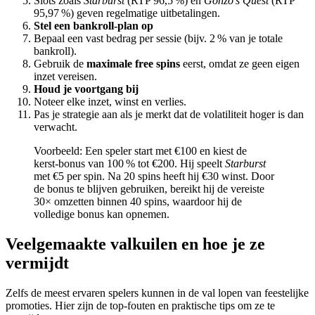
Slots zoals
Starburst
(RTP 96,5 %) en
Gonzo’s Quest
(RTP
95,97 %) geven regelmatige uitbetalingen.
Stel een bankroll‑plan op
Bepaal een vast bedrag per sessie (bijv. 2 % van je totale
bankroll).
Gebruik de
maximale free spins
eerst, omdat ze geen eigen
inzet vereisen.
Houd je voortgang bij
Noteer elke inzet, winst en verlies.
Pas je strategie aan als je merkt dat de volatiliteit hoger is dan
verwacht.
Voorbeeld: Een speler start met €100 en kiest de
kerst‑bonus van 100 % tot €200. Hij speelt
Starburst
met €5 per spin. Na 20 spins heeft hij €30 winst. Door
de bonus te blijven gebruiken, bereikt hij de vereiste
30× omzetten binnen 40 spins, waardoor hij de
volledige bonus kan opnemen.
Veelgemaakte valkuilen en hoe je ze
vermijdt
Zelfs de meest ervaren spelers kunnen in de val lopen van feestelijke
promoties. Hier zijn de top‑fouten en praktische tips om ze te