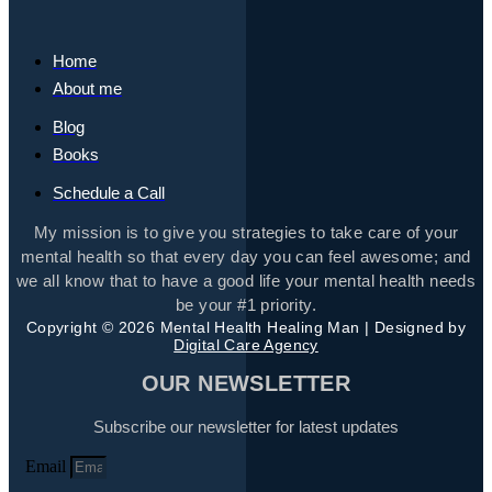
Home
About me
Blog
Books
Schedule a Call
My mission is to give you strategies to take care of your
mental health so that every day you can feel awesome; and
we all know that to have a good life your mental health needs
be your #1 priority.
Copyright © 2026 Mental Health Healing Man | Designed by
Digital Care Agency
OUR NEWSLETTER
Subscribe our newsletter for latest updates
Email