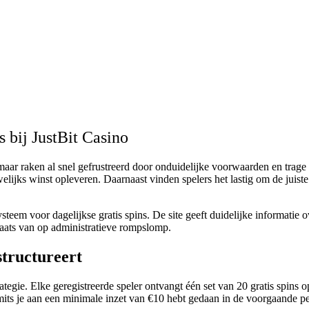
 bij JustBit Casino
maar raken al snel gefrustreerd door onduidelijke voorwaarden en trag
lijks winst opleveren. Daarnaast vinden spelers het lastig om de juis
ysteem voor dagelijkse gratis spins. De site geeft duidelijke informatie
plaats van op administratieve rompslomp.
structureert
gie. Elke geregistreerde speler ontvangt één set van 20 gratis spins op 
its je aan een minimale inzet van €10 hebt gedaan in de voorgaande pe