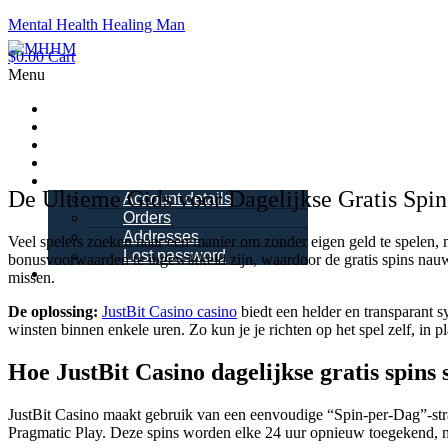
Mental Health Healing Man
$
0.00
Cart
Menu
Home
About Me
Blogs
Books
My account
De Ultieme Gids voor Dagelijkse Gratis Spins
Account details
Orders
Addresses
Veel spelers zoeken naar een manier om zonder eigen geld te spelen, 
Lost password
bonusvoorwaarden te ingewikkeld zijn, waardoor de gratis spins nauwe
Schedule a Call
missen.
De oplossing:
JustBit Casino casino
biedt een helder en transparant s
winsten binnen enkele uren. Zo kun je je richten op het spel zelf, in 
Hoe JustBit Casino dagelijkse gratis spins 
JustBit Casino maakt gebruik van een eenvoudige “Spin‑per‑Dag”‑strate
Pragmatic Play. Deze spins worden elke 24 uur opnieuw toegekend, m