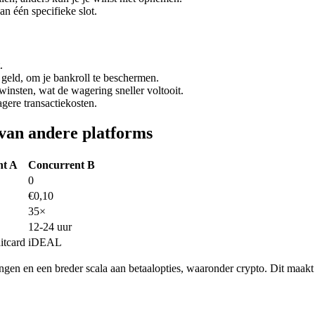
n één specifieke slot.
.
 geld, om je bankroll te beschermen.
 winsten, wat de wagering sneller voltooit.
gere transactiekosten.
van andere platforms
nt A
Concurrent B
0
€0,10
35×
12‑24 uur
itcard
iDEAL
ingen en een breder scala aan betaalopties, waaronder crypto. Dit maakt h