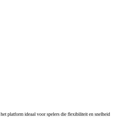
et platform ideaal voor spelers die flexibiliteit en snelheid