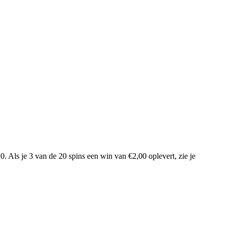
 Als je 3 van de 20 spins een win van €2,00 oplevert, zie je