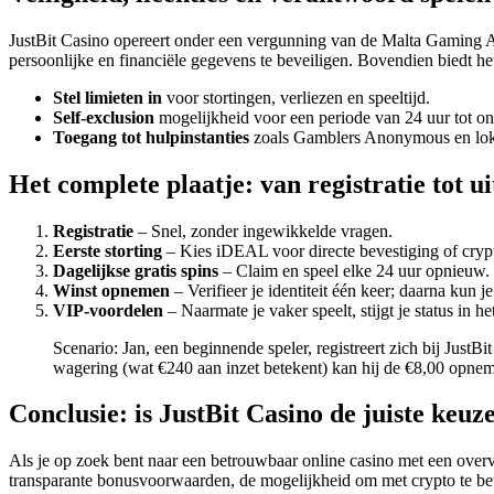
JustBit Casino opereert onder een vergunning van de Malta Gaming 
persoonlijke en financiële gegevens te beveiligen. Bovendien biedt he
Stel limieten in
voor stortingen, verliezen en speeltijd.
Self‑exclusion
mogelijkheid voor een periode van 24 uur tot on
Toegang tot hulpinstanties
zoals Gamblers Anonymous en loka
Het complete plaatje: van registratie tot ui
Registratie
– Snel, zonder ingewikkelde vragen.
Eerste storting
– Kies iDEAL voor directe bevestiging of crypt
Dagelijkse gratis spins
– Claim en speel elke 24 uur opnieuw.
Winst opnemen
– Verifieer je identiteit één keer; daarna kun 
VIP‑voordelen
– Naarmate je vaker speelt, stijgt je status i
Scenario: Jan, een beginnende speler, registreert zich bij JustBi
wagering (wat €240 aan inzet betekent) kan hij de €8,00 opneme
Conclusie: is JustBit Casino de juiste keuz
Als je op zoek bent naar een betrouwbaar online casino met een overvl
transparante bonusvoorwaarden, de mogelijkheid om met crypto te bet