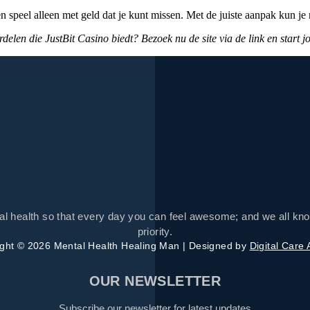
n speel alleen met geld dat je kunt missen. Met de juiste aanpak kun je
ordelen die JustBit Casino biedt? Bezoek nu de site via de link en start 
tal health so that every day you can feel awesome; and we all kno
priority.
ght © 2026 Mental Health Healing Man | Designed by
Digital Care
OUR NEWSLETTER
Subscribe our newsletter for latest updates