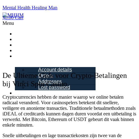
Mental Health Healing Man
$
0.00
Cart
Menu
Home
About Me
Blogs
Books
My account
Account details
De Ultieme Gids voor Crypto‑Betalingen
Orders
Addresses
bij Vinci Spin Casino
Lost password
Schedule a
Cryptocurrencies hebben de manier waarop we online betalen
Call
radicaal veranderd. Voor casinospelers betekent dit snellere,
veiligere en anonieme transacties. Traditionele betaalmethoden zoals
iDEAL of creditcards kunnen dagen duren voordat een uitbetaling is
verwerkt. Met Bitcoin, Ethereum of USDT gebeurt dit vaak binnen
enkele minuten.
Snelle uitbetalingen en lage transactiekosten zijn twee van de