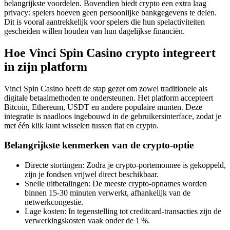
belangrijkste voordelen. Bovendien biedt crypto een extra laag
privacy: spelers hoeven geen persoonlijke bankgegevens te delen.
Dit is vooral aantrekkelijk voor spelers die hun spelactiviteiten
gescheiden willen houden van hun dagelijkse financiën.
Hoe Vinci Spin Casino crypto integreert
in zijn platform
Vinci Spin Casino heeft de stap gezet om zowel traditionele als
digitale betaalmethoden te ondersteunen. Het platform accepteert
Bitcoin, Ethereum, USDT en andere populaire munten. Deze
integratie is naadloos ingebouwd in de gebruikersinterface, zodat je
met één klik kunt wisselen tussen fiat en crypto.
Belangrijkste kenmerken van de crypto‑optie
Directe stortingen: Zodra je crypto‑portemonnee is gekoppeld,
zijn je fondsen vrijwel direct beschikbaar.
Snelle uitbetalingen: De meeste crypto‑opnames worden
binnen 15‑30 minuten verwerkt, afhankelijk van de
netwerkcongestie.
Lage kosten: In tegenstelling tot creditcard‑transacties zijn de
verwerkingskosten vaak onder de 1 %.