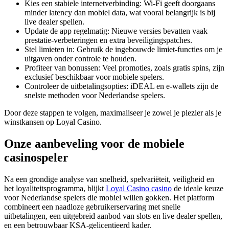
Kies een stabiele internetverbinding: Wi‑Fi geeft doorgaans
minder latency dan mobiel data, wat vooral belangrijk is bij
live dealer spellen.
Update de app regelmatig: Nieuwe versies bevatten vaak
prestatie‑verbeteringen en extra beveiligingspatches.
Stel limieten in: Gebruik de ingebouwde limiet‑functies om je
uitgaven onder controle te houden.
Profiteer van bonussen: Veel promoties, zoals gratis spins, zijn
exclusief beschikbaar voor mobiele spelers.
Controleer de uitbetalingsopties: iDEAL en e‑wallets zijn de
snelste methoden voor Nederlandse spelers.
Door deze stappen te volgen, maximaliseer je zowel je plezier als je
winstkansen op Loyal Casino.
Onze aanbeveling voor de mobiele
casinospeler
Na een grondige analyse van snelheid, spelvariëteit, veiligheid en
het loyaliteitsprogramma, blijkt
Loyal Casino casino
de ideale keuze
voor Nederlandse spelers die mobiel willen gokken. Het platform
combineert een naadloze gebruikerservaring met snelle
uitbetalingen, een uitgebreid aanbod van slots en live dealer spellen,
en een betrouwbaar KSA‑gelicentieerd kader.