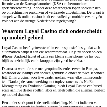
licentie van de Kansspelautoriteit (KSA) en betrouwbare
spelersbescherming. Zonder deze waarborgen lopen spelers risico
op onrechtmatige praktijken of vertraagde uitbetalingen. De vraag is
simpel: welk online casino biedt een volledige mobiele ervaring én
voldoet aan de strenge Nederlandse regelgeving?
Waarom Loyal Casino zich onderscheidt
op mobiel gebied
Loyal Casino heeft geïnvesteerd in een responsief design dat zich
automatisch aanpast aan elk schermformaat. Of je nu speelt op een
iPhone, Android‑tablet of zelfs een kleine smartphone, de lay‑out
blijft overzichtelijk en de knoppen zijn goed bereikbaar.
Daarnaast werkt de site met geoptimaliseerde servers in Europa,
waardoor de laadtijd van spellen gemiddeld onder de twee seconden
ligt. Dit is cruciaal voor live dealer spellen, waar elke milliseconde
telt. Dankzij de samenwerking met topleveranciers als NetEnt,
Microgaming en Evolution Gaming, biedt Loyal Casino een breed
scala aan live dealer spellen, slots en tafelspellen die allemaal perfect
op mobiel draaien.
Een ander sterk punt is de snelle uitbetaling. Na het indienen van
een opname wordt het bedrag binnen 24 uur verwerkt, vaak direct