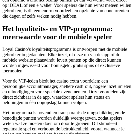
op iDEAL of een e‑wallet. Voor spelers die hun winst meteen willen
gebruiken, is dit een enorm voordeel ten opzichte van concurrenten
die dagen of zelfs weken nodig hebben.
Het loyaliteits‑ en VIP‑programma:
meerwaarde voor de mobiele speler
Loyal Casino’s loyaliteitsprogramma is ontworpen met de mobiele
gebruiker in gedachten. Elke inzet, of deze nu via de app of de
mobiele website plaatsvindt, levert punten op die direct kunnen
worden ingewisseld voor bonusgeld, gratis spins of exclusieve
toernooien.
Voor de VIP‑leden biedt het casino extra voordelen: een
persoonlijke accountmanager, snellere cash‑out, hogere inzetlimieten
en uitnodigingen voor speciale evenementen. Deze voordelen zijn
direct zichtbaar in de app, waardoor spelers hun status en
beloningen in één oogopslag kunnen volgen.
Het programma is bovendien transparant: de rangschikking en de
benodigde punten worden duidelijk weergegeven, zodat spelers
weten wat ze moeten doen om door te groeien. Dit stimuleert
regelmatig spel en verhoogt de betrokkenheid, vooral wanneer je