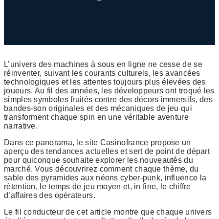
L’univers des machines à sous en ligne ne cesse de se
réinventer, suivant les courants culturels, les avancées
technologiques et les attentes toujours plus élevées des
joueurs. Au fil des années, les développeurs ont troqué les
simples symboles fruités contre des décors immersifs, des
bandes‑son originales et des mécaniques de jeu qui
transforment chaque spin en une véritable aventure
narrative.
Dans ce panorama, le site Casinofrance propose un
aperçu des tendances actuelles et sert de point de départ
pour quiconque souhaite explorer les nouveautés du
marché. Vous découvrirez comment chaque thème, du
sable des pyramides aux néons cyber‑punk, influence la
rétention, le temps de jeu moyen et, in fine, le chiffre
d’affaires des opérateurs.
Le fil conducteur de cet article montre que chaque univers