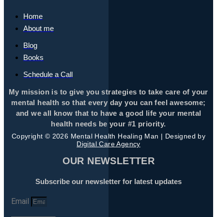
Home
About me
Blog
Books
Schedule a Call
My mission is to give you strategies to take care of your
mental health so that every day you can feel awesome;
and we all know that to have a good life your mental
health needs be your #1 priority.
Copyright © 2026 Mental Health Healing Man | Designed by
Digital Care Agency
OUR NEWSLETTER
Subscribe our newsletter for latest updates
Email