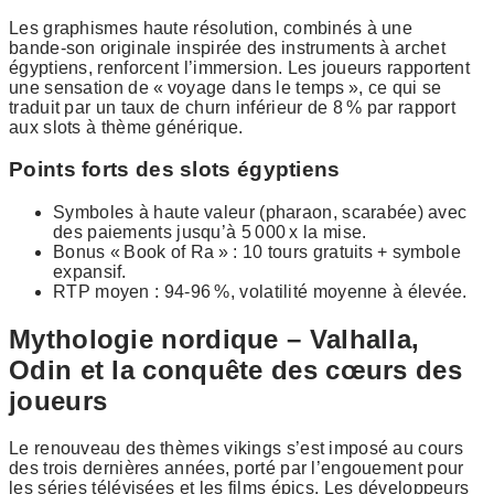
Les graphismes haute résolution, combinés à une
bande‑son originale inspirée des instruments à archet
égyptiens, renforcent l’immersion. Les joueurs rapportent
une sensation de « voyage dans le temps », ce qui se
traduit par un taux de churn inférieur de 8 % par rapport
aux slots à thème générique.
Points forts des slots égyptiens
Symboles à haute valeur (pharaon, scarabée) avec
des paiements jusqu’à 5 000 x la mise.
Bonus « Book of Ra » : 10 tours gratuits + symbole
expansif.
RTP moyen : 94‑96 %, volatilité moyenne à élevée.
Mythologie nordique – Valhalla,
Odin et la conquête des cœurs des
joueurs
Le renouveau des thèmes vikings s’est imposé au cours
des trois dernières années, porté par l’engouement pour
les séries télévisées et les films épics. Les développeurs