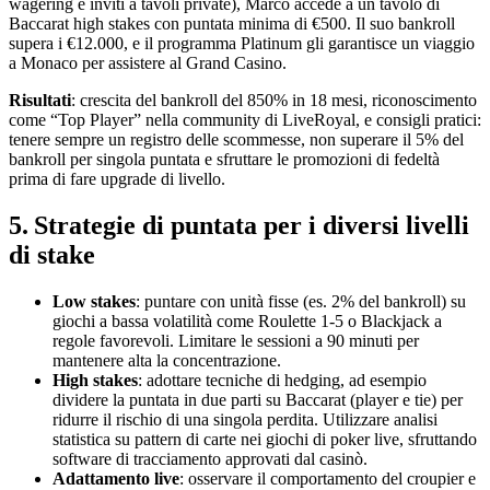
wagering e inviti a tavoli private), Marco accede a un tavolo di
Baccarat high stakes con puntata minima di €500. Il suo bankroll
supera i €12.000, e il programma Platinum gli garantisce un viaggio
a Monaco per assistere al Grand Casino.
Risultati
: crescita del bankroll del 850% in 18 mesi, riconoscimento
come “Top Player” nella community di LiveRoyal, e consigli pratici:
tenere sempre un registro delle scommesse, non superare il 5% del
bankroll per singola puntata e sfruttare le promozioni di fedeltà
prima di fare upgrade di livello.
5. Strategie di puntata per i diversi livelli
di stake
Low stakes
: puntare con unità fisse (es. 2% del bankroll) su
giochi a bassa volatilità come Roulette 1‑5 o Blackjack a
regole favorevoli. Limitare le sessioni a 90 minuti per
mantenere alta la concentrazione.
High stakes
: adottare tecniche di hedging, ad esempio
dividere la puntata in due parti su Baccarat (player e tie) per
ridurre il rischio di una singola perdita. Utilizzare analisi
statistica su pattern di carte nei giochi di poker live, sfruttando
software di tracciamento approvati dal casinò.
Adattamento live
: osservare il comportamento del croupier e