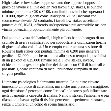
High stakes e low stakes rappresentano due approcci opposti al
gioco da tavolo e al live dealer. Nei tavoli high stakes, le puntate
minime partono da €50 o €100, con limiti massimi che superano i
€10.000, tipici di giochi come Blackjack VIP o Baccarat con
scommesse elevate. Al contrario, i tavoli low stakes accettano
puntate di €0,10‑€1, offrendo un’esperienza più accessibile ma con
vincite potenziali proporzionalmente più contenute.
Dal punto di vista del bankroll, i high rollers hanno bisogno di un
capitale di riserva significativo per sopportare le oscillazioni tipiche
di giochi ad alta volatilità. Un esempio concreto: una sessione di
Roulette high stakes con puntata minima di €200 può generare
perdite di €2.000 in poche mani, ma allo stesso tempo la possibilità
di un jackpot di €25.000 rimane reale. I low stakes, invece,
richiedono una gestione più fine del denaro; con €10 di bankroll è
possibile giocare centinaia di mani, riducendo l’impatto di una
singola perdita.
L’impatto psicologico è altrettanto marcato. Le puntate elevate
innescano un picco di adrenalina, ma anche una pressione maggiore:
ogni decisione è percepita come “critica” e lo stress può influenzare
negativamente la capacità di analisi. Nei low stakes, l’ambiente è più
rilassato; la bassa soglia di rischio permette di sperimentare strategie
senza il timore di un colpo di scena finanziario.