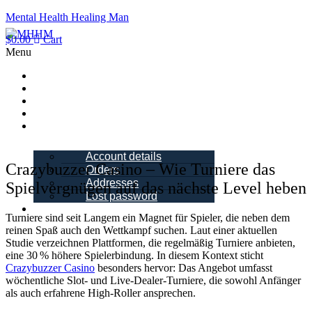
Mental Health Healing Man
$
0.00
Cart
Menu
Home
About Me
Blogs
Books
My account
Account details
Crazybuzzer Casino – Wie Turniere das
Orders
Addresses
Spielvergnügen auf das nächste Level heben
Lost password
Schedule a
Turniere sind seit Langem ein Magnet für Spieler, die neben dem
Call
reinen Spaß auch den Wettkampf suchen. Laut einer aktuellen
Studie verzeichnen Plattformen, die regelmäßig Turniere anbieten,
eine 30 % höhere Spielerbindung. In diesem Kontext sticht
Crazybuzzer Casino
besonders hervor: Das Angebot umfasst
wöchentliche Slot‑ und Live‑Dealer‑Turniere, die sowohl Anfänger
als auch erfahrene High‑Roller ansprechen.