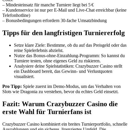
– Mindesteinsatz für manche Turniere liegt bei 5 €
– Kundenservice ist nur per E‑Mail und Live‑Chat erreichbar (keine
Telefonhotline)
– Bonusbedingungen erfordern 30‑fache Umsatzbindung
Tipps für den langfristigen Turniererfolg
Setze klare Ziele: Bestimme, ob du auf das Preisgeld oder das
reine Spielerlebnis abzielst.
Nutze das Bonus‑ohne‑Einzahlung‑Programm: So kannst du
Turniere testen, ohne eigenes Geld zu riskieren.
Analysiere deine Spielstatistiken: Crazybuzzer Casino stellt
ein Dashboard bereit, das Gewinn‑ und Verlustquoten
visualisiert.
Pro Tipp:
Spiele zuerst im Demo‑Modus, um das Verhalten von
Slots wie Dragonia zu verstehen, bevor du echtes Geld einsetzt.
Fazit: Warum Crazybuzzer Casino die
erste Wahl für Turnierfans ist
Crazybuzzer Casino kombiniert ein breites Turnierportfolio, schnelle
Auszahlungen und ein sicheres, lizenziertes Umfeld. Die