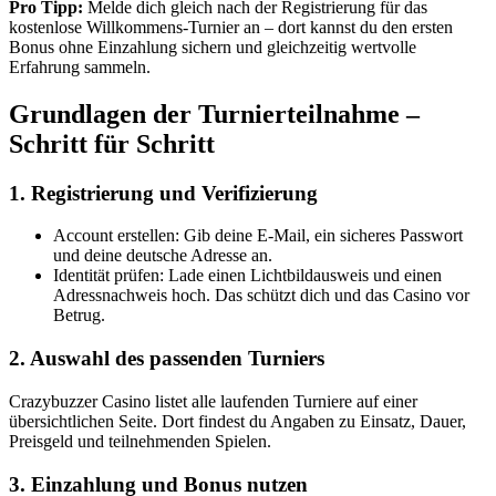
Pro Tipp:
Melde dich gleich nach der Registrierung für das
kostenlose Willkommens‑Turnier an – dort kannst du den ersten
Bonus ohne Einzahlung sichern und gleichzeitig wertvolle
Erfahrung sammeln.
Grundlagen der Turnierteilnahme –
Schritt für Schritt
1. Registrierung und Verifizierung
Account erstellen: Gib deine E‑Mail, ein sicheres Passwort
und deine deutsche Adresse an.
Identität prüfen: Lade einen Lichtbildausweis und einen
Adressnachweis hoch. Das schützt dich und das Casino vor
Betrug.
2. Auswahl des passenden Turniers
Crazybuzzer Casino listet alle laufenden Turniere auf einer
übersichtlichen Seite. Dort findest du Angaben zu Einsatz, Dauer,
Preisgeld und teilnehmenden Spielen.
3. Einzahlung und Bonus nutzen