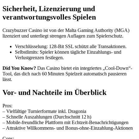
Sicherheit, Lizenzierung und
verantwortungsvolles Spielen
Crazybuzzer Casino ist von der Malta Gaming Authority (MGA)
lizenziert und unterliegt strengen Auflagen zum Spielerschutz.
Verschlüsselung: 128‑Bit SSL schützt alle Transaktionen.
Selbstlimits: Spieler können tägliche Einzahlungs‑ und
Verlustgrenzen festlegen.
Did You Know?
Das Casino bietet ein integriertes „Cool‑Down“-
Tool, das dich nach 60 Minuten Spielzeit automatisch pausieren
lässt.
Vor- und Nachteile im Überblick
Pros:
– Vielfältige Turnierformate inkl. Dragonia
– Schnelle Auszahlungen (Durchschnitt 12 h)
– Mobile‑freundliche Plattform mit Echtzeit‑Benachrichtigungen
– Attraktive Willkommens‑ und Bonus‑ohne‑Einzahlung‑Aktionen
Cons: