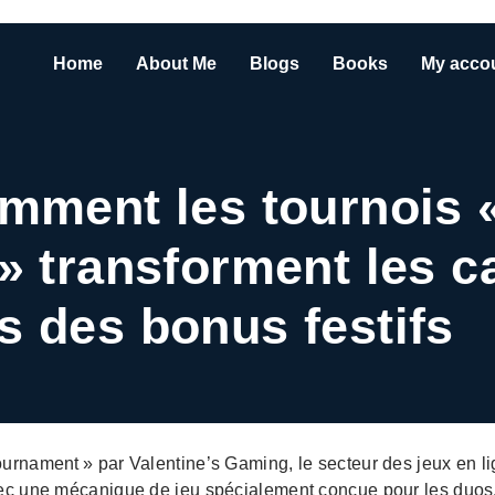
Home
About Me
Blogs
Books
My acco
mment les tournois 
» transforment les c
 des bonus festifs
urnament » par Valentine’s Gaming, le secteur des jeux en li
ec une mécanique de jeu spécialement conçue pour les duos. 