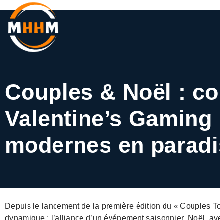
Couples & Noël : co
Valentine’s Gaming 
modernes en paradis
Depuis le lancement de la première édition du « Couples To
dynamique : l’alliance d’un événement saisonnier, Noël, av