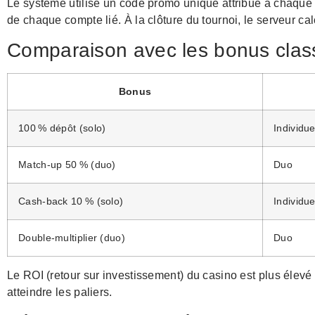
Le système utilise un code promo unique attribué à chaque co
de chaque compte lié. À la clôture du tournoi, le serveur ca
Comparaison avec les bonus clas
Bonus
100 % dépôt (solo)
Individue
Match‑up 50 % (duo)
Duo
Cash‑back 10 % (solo)
Individue
Double‑multiplier (duo)
Duo
Le ROI (retour sur investissement) du casino est plus éle
atteindre les paliers.