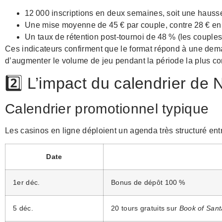
12 000 inscriptions en deux semaines, soit une hausse
Une mise moyenne de 45 € par couple, contre 28 € en 
Un taux de rétention post‑tournoi de 48 % (les couple
Ces indicateurs confirment que le format répond à une dema
d’augmenter le volume de jeu pendant la période la plus co
2️⃣ L’impact du calendrier de
Calendrier promotionnel typique
Les casinos en ligne déploient un agenda très structuré ent
Date
1er déc.
Bonus de dépôt 100 %
5 déc.
20 tours gratuits sur
Book of Sant