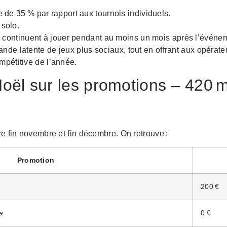
 de 35 % par rapport aux tournois individuels.
solo.
s continuent à jouer pendant au moins un mois après l’événem
nde latente de jeux plus sociaux, tout en offrant aux opérat
mpétitive de l’année.
 Noël sur les promotions – 420 
re fin novembre et fin décembre. On retrouve :
Promotion
200 €
a
0 €