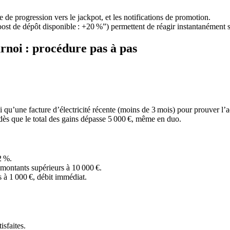
e de progression vers le jackpot, et les notifications de promotion.
oost de dépôt disponible : +20 %”) permettent de réagir instantanément sa
ournoi : procédure pas à pas
i qu’une facture d’électricité récente (moins de 3 mois) pour prouver l’a
e dès que le total des gains dépasse 5 000 €, même en duo.
2 %.
 montants supérieurs à 10 000 €.
s à 1 000 €, débit immédiat.
isfaites.