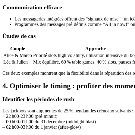
Communication efficace
Les messageries intégrées offrent des “signaux de mise” : un ic
Programmez des messages pré‑définis comme “All‑in now!” ou 
Études de cas
Couple
Approche
Alice & Marco
Priorité slots high volatility, utilisation intensive du b
Léa & Julien
Mix équilibré, 60 % table games, 40 % slots, pauses f
Ces deux exemples montrent que la flexibilité dans la répartition des r
4. Optimiser le timing : profiter des mome
Identifier les périodes de rush
Les jackpots sont augmentés de 25 % pendant les créneaux suivants :
– 22 h00‑23 h00 (pré‑minuit)
– 00 h00‑01 h00 du 31 décembre (midnight blast)
– 02 h00‑03 h00 du 1 janvier (after‑glow)