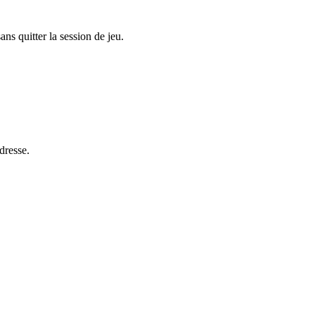
ns quitter la session de jeu.
dresse.