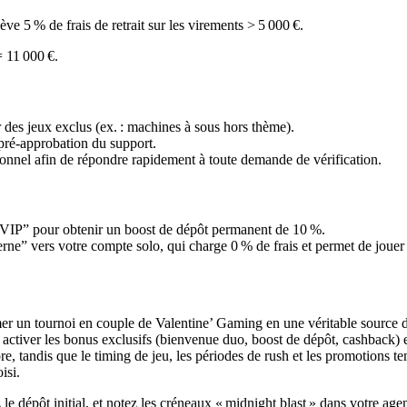
ève 5 % de frais de retrait sur les virements > 5 000 €.
= 11 000 €.
des jeux exclus (ex. : machines à sous hors thème).
 pré‑approbation du support.
sonnel afin de répondre rapidement à toute demande de vérification.
b VIP” pour obtenir un boost de dépôt permanent de 10 %.
terne” vers votre compte solo, qui charge 0 % de frais et permet de jouer
er un tournoi en couple de Valentine’ Gaming en une véritable source de
 activer les bonus exclusifs (bienvenue duo, boost de dépôt, cashback) 
e, tandis que le timing de jeu, les périodes de rush et les promotions tem
isi.
z le dépôt initial, et notez les créneaux « midnight blast » dans votre ag