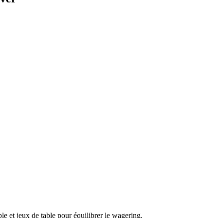
le et jeux de table pour équilibrer le wagering.