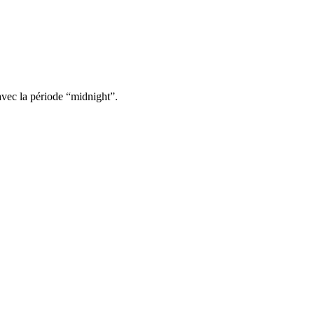
avec la période “midnight”.