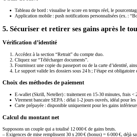
Tableau de bord : visualise le score en temps réel, le pourcentag
Application mobile : push notifications personnalisées (ex. : “B
5. Sécuriser et retirer ses gains après le t
Vérification d’identité
Accédez à la section “Retrait” du compte duo.
Cliquez sur “Télécharger documents”.
Fournissez une copie du passeport ou de la carte d’identité, ains
Le support valide les dossiers sous 24 h ; l’étape est obligatoir
Choix des méthodes de paiement
E‑wallet (Skrill, Neteller) : traitement en 15‑30 minutes, frais < 
Virement bancaire SEPA : délai 1‑2 jours ouvrés, idéal pour les
Carte prépayée : disponible uniquement pour les gains inférieur
Calcul du montant net
Supposons un couple qui a totalisé 12 000 € de gains bruts.
– Exigences de mise remplissent 30 x 200 € (bonus) = 6 000 €, déjà sat