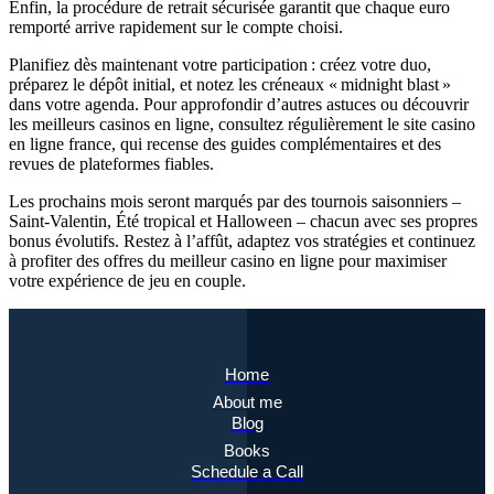
Enfin, la procédure de retrait sécurisée garantit que chaque euro
remporté arrive rapidement sur le compte choisi.
Planifiez dès maintenant votre participation : créez votre duo,
préparez le dépôt initial, et notez les créneaux « midnight blast »
dans votre agenda. Pour approfondir d’autres astuces ou découvrir
les meilleurs casinos en ligne, consultez régulièrement le site casino
en ligne france, qui recense des guides complémentaires et des
revues de plateformes fiables.
Les prochains mois seront marqués par des tournois saisonniers –
Saint‑Valentin, Été tropical et Halloween – chacun avec ses propres
bonus évolutifs. Restez à l’affût, adaptez vos stratégies et continuez
à profiter des offres du meilleur casino en ligne pour maximiser
votre expérience de jeu en couple.
Home
About me
Blog
Books
Schedule a Call