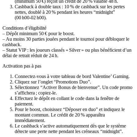
(minimum 50 €) reçoit un crédit de 20 % valable 48 h.
Cashback à double taux : 10 % de cashback sur les pertes
nettes, doublé à 20 % pendant les heures “midnight”
(00 h00‑02 h00).
Conditions d’éligibilité
– Dépôt minimum 50 € pour le boost.
– Au moins 30 parties jouées pendant le tournoi pour débloquer le
cashback.
– Statut VIP : les joueurs classés « Silver » ou plus bénéficient d’un
délai de retrait réduit de 24 h.
Activation pas à pas
Connectez‑vous à votre tableau de bord Valentine’ Gaming.
Cliquez sur l’onglet “Promotions Duo”.
Sélectionnez “Activer Bonus de bienvenue”. Un code promo
s’affichera ; copiez‑le.
Effectuez le dépôt en collant le code dans la fenêtre de
paiement.
Pour le boost, choisissez “Déposer en duo” et indiquez le
montant commun. Le crédit de 20 % apparaîtra
immédiatement.
Le cashback s’active automatiquement dès que le système
détecte une perte nette pendant les créneaux “midnight”.