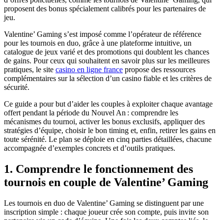
proposent des bonus spécialement calibrés pour les partenaires de
jeu.
Valentine’ Gaming s’est imposé comme l’opérateur de référence
pour les tournois en duo, grâce à une plateforme intuitive, un
catalogue de jeux varié et des promotions qui doublent les chances
de gains. Pour ceux qui souhaitent en savoir plus sur les meilleures
pratiques, le site
casino en ligne france
propose des ressources
complémentaires sur la sélection d’un casino fiable et les critères de
sécurité.
Ce guide a pour but d’aider les couples à exploiter chaque avantage
offert pendant la période du Nouvel An : comprendre les
mécanismes du tournoi, activer les bonus exclusifs, appliquer des
stratégies d’équipe, choisir le bon timing et, enfin, retirer les gains en
toute sérénité. Le plan se déploie en cinq parties détaillées, chacune
accompagnée d’exemples concrets et d’outils pratiques.
1. Comprendre le fonctionnement des
tournois en couple de Valentine’ Gaming
Les tournois en duo de Valentine’ Gaming se distinguent par une
inscription simple : chaque joueur crée son compte, puis invite son