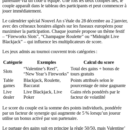
partenaire via un code d’équipe. Une fois les deux comptes liés, le
couple apparaît dans le tableau des participants et peut commencer à
jouer immédiatement.
Le calendrier spécial Nouvel An s’étale du 28 décembre au 2 janvier,
avec des créneaux horaires alignés sur les fuseaux européens pour
maximiser la participation. Chaque journée propose un thème festif
– “Fireworks Slots”, “Champagne Roulette” ou “Midnight Live
Blackjack” – qui influence les multiplicateurs de score.
Les jeux admis au tournoi couvrent trois catégories :
Catégorie
Exemples
Calcul du score
“Valentine’s Reel”,
Total des gains + bonus de
Slots
“New Year’s Fireworks”
tours gratuits
Table
Blackjack, Roulette,
Points attribués selon le
games
Baccarat
pourcentage de mise gagnante
Live
Live Blackjack, Live
Gains réels pondérés par le
dealer
Poker
facteur de volatilité
Le score du couple est la somme des points individuels, pondérée
par un facteur de synergie qui augmente de 5 % lorsqu’un joueur
utilise un bonus activé par son partenaire.
Le partage des gains suit en principe la règle 50/50, mais Valentine’