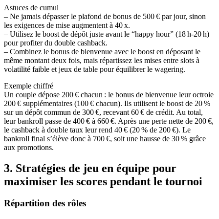
Astuces de cumul
– Ne jamais dépasser le plafond de bonus de 500 € par jour, sinon
les exigences de mise augmentent à 40 x.
– Utilisez le boost de dépôt juste avant le “happy hour” (18 h‑20 h)
pour profiter du double cashback.
– Combinez le bonus de bienvenue avec le boost en déposant le
même montant deux fois, mais répartissez les mises entre slots à
volatilité faible et jeux de table pour équilibrer le wagering.
Exemple chiffré
Un couple dépose 200 € chacun : le bonus de bienvenue leur octroie
200 € supplémentaires (100 € chacun). Ils utilisent le boost de 20 %
sur un dépôt commun de 300 €, recevant 60 € de crédit. Au total,
leur bankroll passe de 400 € à 660 €. Après une perte nette de 200 €,
le cashback à double taux leur rend 40 € (20 % de 200 €). Le
bankroll final s’élève donc à 700 €, soit une hausse de 30 % grâce
aux promotions.
3. Stratégies de jeu en équipe pour
maximiser les scores pendant le tournoi
Répartition des rôles