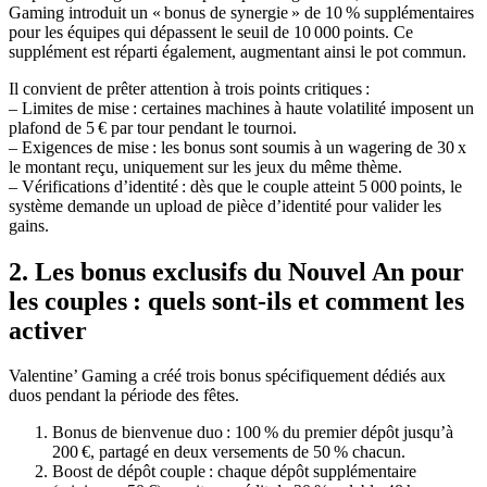
Gaming introduit un « bonus de synergie » de 10 % supplémentaires
pour les équipes qui dépassent le seuil de 10 000 points. Ce
supplément est réparti également, augmentant ainsi le pot commun.
Il convient de prêter attention à trois points critiques :
– Limites de mise : certaines machines à haute volatilité imposent un
plafond de 5 € par tour pendant le tournoi.
– Exigences de mise : les bonus sont soumis à un wagering de 30 x
le montant reçu, uniquement sur les jeux du même thème.
– Vérifications d’identité : dès que le couple atteint 5 000 points, le
système demande un upload de pièce d’identité pour valider les
gains.
2. Les bonus exclusifs du Nouvel An pour
les couples : quels sont‑ils et comment les
activer
Valentine’ Gaming a créé trois bonus spécifiquement dédiés aux
duos pendant la période des fêtes.
Bonus de bienvenue duo : 100 % du premier dépôt jusqu’à
200 €, partagé en deux versements de 50 % chacun.
Boost de dépôt couple : chaque dépôt supplémentaire