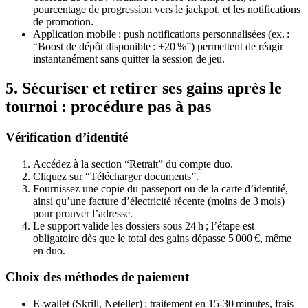
pourcentage de progression vers le jackpot, et les notifications
de promotion.
Application mobile : push notifications personnalisées (ex. :
“Boost de dépôt disponible : +20 %”) permettent de réagir
instantanément sans quitter la session de jeu.
5. Sécuriser et retirer ses gains après le
tournoi : procédure pas à pas
Vérification d’identité
Accédez à la section “Retrait” du compte duo.
Cliquez sur “Télécharger documents”.
Fournissez une copie du passeport ou de la carte d’identité,
ainsi qu’une facture d’électricité récente (moins de 3 mois)
pour prouver l’adresse.
Le support valide les dossiers sous 24 h ; l’étape est
obligatoire dès que le total des gains dépasse 5 000 €, même
en duo.
Choix des méthodes de paiement
E‑wallet (Skrill, Neteller) : traitement en 15‑30 minutes, frais