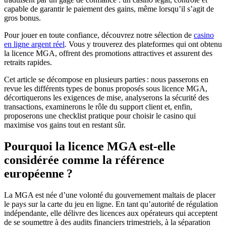
capable de garantir le paiement des gains, même lorsqu’il s’agit de
gros bonus.
Pour jouer en toute confiance, découvrez notre sélection de
casino
en ligne argent réel
. Vous y trouverez des plateformes qui ont obtenu
la licence MGA, offrent des promotions attractives et assurent des
retraits rapides.
Cet article se décompose en plusieurs parties : nous passerons en
revue les différents types de bonus proposés sous licence MGA,
décortiquerons les exigences de mise, analyserons la sécurité des
transactions, examinerons le rôle du support client et, enfin,
proposerons une checklist pratique pour choisir le casino qui
maximise vos gains tout en restant sûr.
Pourquoi la licence MGA est-elle
considérée comme la référence
européenne ?
La MGA est née d’une volonté du gouvernement maltais de placer
le pays sur la carte du jeu en ligne. En tant qu’autorité de régulation
indépendante, elle délivre des licences aux opérateurs qui acceptent
de se soumettre à des audits financiers trimestriels, à la séparation