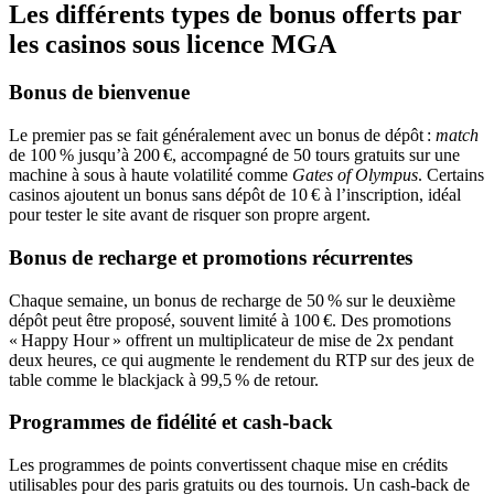
Les différents types de bonus offerts par
les casinos sous licence MGA
Bonus de bienvenue
Le premier pas se fait généralement avec un bonus de dépôt :
match
de 100 % jusqu’à 200 €, accompagné de 50 tours gratuits sur une
machine à sous à haute volatilité comme
Gates of Olympus
. Certains
casinos ajoutent un bonus sans dépôt de 10 € à l’inscription, idéal
pour tester le site avant de risquer son propre argent.
Bonus de recharge et promotions récurrentes
Chaque semaine, un bonus de recharge de 50 % sur le deuxième
dépôt peut être proposé, souvent limité à 100 €. Des promotions
« Happy Hour » offrent un multiplicateur de mise de 2x pendant
deux heures, ce qui augmente le rendement du RTP sur des jeux de
table comme le blackjack à 99,5 % de retour.
Programmes de fidélité et cash‑back
Les programmes de points convertissent chaque mise en crédits
utilisables pour des paris gratuits ou des tournois. Un cash‑back de