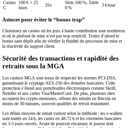
Casino
100 € + 25
Slots 100 %, Table
35x
3 €/tour
C
tours
0 %
Astuces pour éviter le “bonus trap”
Choisissez un casino où les jeux à haute contribution sont nombreux
et où le plafond de mise n’est pas trop restrictif. Testez d’abord le
bonus sans dépôt afin de vérifier la fluidité du processus de mise et
la réactivité du support client.
Sécurité des transactions et rapidité des
retraits sous la MGA
Les casinos MGA sont tenus de respecter les normes PCI‑DSS,
garantissant le cryptage AES‑256 des données bancaires. Cette
protection s’étend aux portefeuilles électroniques comme Skrill,
Neteller et aux cartes Visa/MasterCard. De plus, plusieurs sites
acceptent les crypto‑monnaies, offrant des retraits en Bitcoin en
moins de 30 minutes, souvent qualifiés de
retrait instantané
.
Les délais moyens de retrait varient selon la méthode : les e‑wallets
sont traités en 24 h, les cartes en 48‑72 h et les virements bancaires
en 3‑5 jours ouvrés. Avant de pouvoir encaisser, le joueur doit