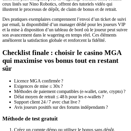
ceux listés sur Nino Robotics, offrent des tutoriels vidéo qui
illustrent le processus de dépôt, de claim de bonus et de retrait.
Des pratiques exemplaires comprennent l’envoi d’un ticket de suivi
par email, la disponibilité d’un manager dédié pour les joueurs VIP
et la mise à disposition d’un tableau de bord où le joueur peut suivre
son avancement dans le wagering en temps réel. Ces éléments
améliorent la satisfaction globale et renforcent la fidélité.
Checklist finale : choisir le casino MGA
qui maximise vos bonus tout en restant
sûr
Licence MGA confirmée ?
Exigences de mise ≤ 30x ?
Méthodes de paiement compatibles (e‑wallet, carte, crypto) ?
Délai moyen de retrait ≤ 48 h pour les e‑wallets ?
Support client 24 / 7 avec chat live ?
Avis joueurs positifs sur des forums indépendants ?
Méthode de test gratuit
Créez un compte démo ou utilisez le bonus sans dépôt.