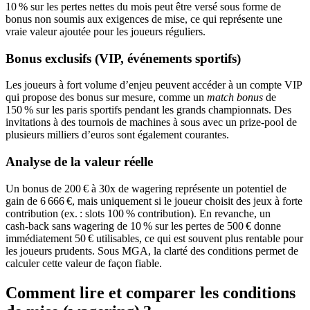
10 % sur les pertes nettes du mois peut être versé sous forme de
bonus non soumis aux exigences de mise, ce qui représente une
vraie valeur ajoutée pour les joueurs réguliers.
Bonus exclusifs (VIP, événements sportifs)
Les joueurs à fort volume d’enjeu peuvent accéder à un compte VIP
qui propose des bonus sur mesure, comme un
match bonus
de
150 % sur les paris sportifs pendant les grands championnats. Des
invitations à des tournois de machines à sous avec un prize‑pool de
plusieurs milliers d’euros sont également courantes.
Analyse de la valeur réelle
Un bonus de 200 € à 30x de wagering représente un potentiel de
gain de 6 666 €, mais uniquement si le joueur choisit des jeux à forte
contribution (ex. : slots 100 % contribution). En revanche, un
cash‑back sans wagering de 10 % sur les pertes de 500 € donne
immédiatement 50 € utilisables, ce qui est souvent plus rentable pour
les joueurs prudents. Sous MGA, la clarté des conditions permet de
calculer cette valeur de façon fiable.
Comment lire et comparer les conditions