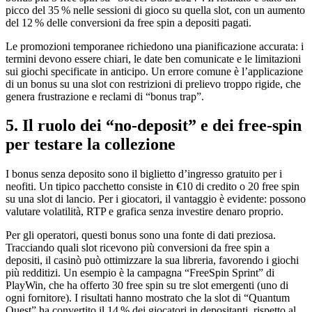
picco del 35 % nelle sessioni di gioco su quella slot, con un aumento
del 12 % delle conversioni da free spin a depositi pagati.
Le promozioni temporanee richiedono una pianificazione accurata: i
termini devono essere chiari, le date ben comunicate e le limitazioni
sui giochi specificate in anticipo. Un errore comune è l’applicazione
di un bonus su una slot con restrizioni di prelievo troppo rigide, che
genera frustrazione e reclami di “bonus trap”.
5. Il ruolo dei “no‑deposit” e dei free‑spin
per testare la collezione
I bonus senza deposito sono il biglietto d’ingresso gratuito per i
neofiti. Un tipico pacchetto consiste in €10 di credito o 20 free spin
su una slot di lancio. Per i giocatori, il vantaggio è evidente: possono
valutare volatilità, RTP e grafica senza investire denaro proprio.
Per gli operatori, questi bonus sono una fonte di dati preziosa.
Tracciando quali slot ricevono più conversioni da free spin a
depositi, il casinò può ottimizzare la sua libreria, favorendo i giochi
più redditizi. Un esempio è la campagna “FreeSpin Sprint” di
PlayWin, che ha offerto 30 free spin su tre slot emergenti (uno di
ogni fornitore). I risultati hanno mostrato che la slot di “Quantum
Quest” ha convertito il 14 % dei giocatori in depositanti, rispetto al