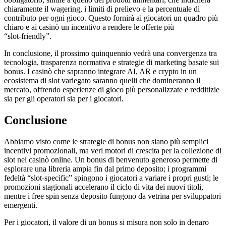
chiaramente il wagering, i limiti di prelievo e la percentuale di
contributo per ogni gioco. Questo fornirà ai giocatori un quadro più
chiaro e ai casinò un incentivo a rendere le offerte più
“slot‑friendly”.
In conclusione, il prossimo quinquennio vedrà una convergenza tra
tecnologia, trasparenza normativa e strategie di marketing basate sui
bonus. I casinò che sapranno integrare AI, AR e crypto in un
ecosistema di slot variegato saranno quelli che domineranno il
mercato, offrendo esperienze di gioco più personalizzate e redditizie
sia per gli operatori sia per i giocatori.
Conclusione
Abbiamo visto come le strategie di bonus non siano più semplici
incentivi promozionali, ma veri motori di crescita per la collezione di
slot nei casinò online. Un bonus di benvenuto generoso permette di
esplorare una libreria ampia fin dal primo deposito; i programmi
fedeltà “slot‑specific” spingono i giocatori a variare i propri gusti; le
promozioni stagionali accelerano il ciclo di vita dei nuovi titoli,
mentre i free spin senza deposito fungono da vetrina per sviluppatori
emergenti.
Per i giocatori, il valore di un bonus si misura non solo in denaro