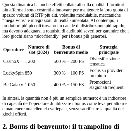
Questa dinamica ha anche effetti collaterali sulla qualità. I fornitori
più affermati sono costretti a innovare per mantenere la loro quota di
spazio: volumi di RTP più alti, volatilità modulabile, meccaniche
“mega‑wins” e integrazioni di realtà aumentata. Al contempo, i
produttori più piccoli trovano un canale di distribuzione più rapido,
ma devono adeguarsi a requisiti di audit più severi per garantire che i
loro giochi siano “slot‑friendly” per i bonus più generosi.
Numero di
Bonus di
Strategia
Operatore
slot (2024)
benvenuto medio
principale
Diversificazione
CasinoX
1 200
500 % + 200 FS
tematica
Focus su provider
LuckySpin
850
300 % + 100 FS
premium
Promozioni
BetGalaxy
1 050
400 % + 150 FS
stagionali frequenti
In sintesi, la quantità non è più un semplice numero; è un indicatore
di capacità dell’operatore di utilizzare i bonus come leva per attrarre
e mantenere una clientela variegata, senza sacrificare la qualità dei
giochi offerti.
2. Bonus di benvenuto: il trampolino di