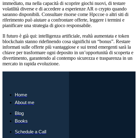
immediato, ma nella capacità di scoprire giochi nuovi, di testare
volatilità diverse e di accedere a esperienze AR o crypto quando
saranno disponibili. Consultare risorse come Hpccoe o altri siti di
riferimento può aiutare a confrontare offerte, leggere i termini e
pianificare una strategia di gioco responsabile.
Il futuro è già qui: intelligenza artificiale, realtà aumentata e token
blockchain stanno ridefinendo cosa significhi un “bonus”. Restare
informati sulle offerte più vantaggiose e sui trend emergenti sarà la
chiave per trasformare ogni deposito in un’opportunità di scoperta e
divertimento, garantendo al contempo sicurezza e trasparenza in un
mercato in rapida evoluzione.
Home
About me
Blog
Books
Schedule a Call