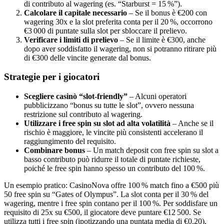
di contributo al wagering (es. “Starburst = 15 %”).
Calcolare il capitale necessario
– Se il bonus è €200 con
wagering 30x e la slot preferita conta per il 20 %, occorrono
€3 000 di puntate sulla slot per sbloccare il prelievo.
Verificare i limiti di prelievo
– Se il limite è €300, anche
dopo aver soddisfatto il wagering, non si potranno ritirare più
di €300 delle vincite generate dal bonus.
Strategie per i giocatori
Scegliere casinò “slot‑friendly”
– Alcuni operatori
pubblicizzano “bonus su tutte le slot”, ovvero nessuna
restrizione sul contributo al wagering.
Utilizzare i free spin su slot ad alta volatilità
– Anche se il
rischio è maggiore, le vincite più consistenti accelerano il
raggiungimento del requisito.
Combinare bonus
– Un match deposit con free spin su slot a
basso contributo può ridurre il totale di puntate richieste,
poiché le free spin hanno spesso un contributo del 100 %.
Un esempio pratico: CasinoNova offre 100 % match fino a €500 più
50 free spin su “Gates of Olympus”. La slot conta per il 30 % del
wagering, mentre i free spin contano per il 100 %. Per soddisfare un
requisito di 25x su €500, il giocatore deve puntare €12 500. Se
utilizza tutti i free spin (ipotizzando una puntata media di €0,20),