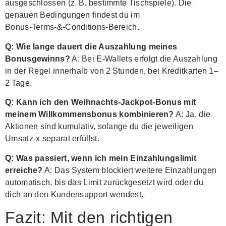
ausgeschlossen (z. B. bestimmte Tischspiele). Die
genauen Bedingungen findest du im
Bonus‑Terms‑&‑Conditions‑Bereich.
Q: Wie lange dauert die Auszahlung meines
Bonusgewinns?
A: Bei E‑Wallets erfolgt die Auszahlung
in der Regel innerhalb von 2 Stunden, bei Kreditkarten 1–
2 Tage.
Q: Kann ich den Weihnachts‑Jackpot‑Bonus mit
meinem Willkommensbonus kombinieren?
A: Ja, die
Aktionen sind kumulativ, solange du die jeweiligen
Umsatz‑x separat erfüllst.
Q: Was passiert, wenn ich mein Einzahlungslimit
erreiche?
A: Das System blockiert weitere Einzahlungen
automatisch, bis das Limit zurückgesetzt wird oder du
dich an den Kundensupport wendest.
Fazit: Mit den richtigen