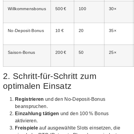
Willkommensbonus
500 €
100
30×
No‑Deposit‑Bonus
10 €
20
35×
Saison‑Bonus
200 €
50
25×
2. Schritt‑für‑Schritt zum
optimalen Einsatz
Registrieren
und den No‑Deposit‑Bonus
beanspruchen.
Einzahlung tätigen
und den 100 % Bonus
aktivieren.
Freispiele
auf ausgewählte Slots einsetzen, die