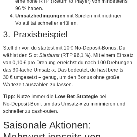
eine hohe RTP (Return to Player) von mindestens
96 % haben.
Umsatzbedingungen
mit Spielen mit niedriger
Volatilität schneller erfüllen.
3. Praxisbeispiel
Stell dir vor, du startest mit 10 € No‑Deposit‑Bonus. Du
wählst den Slot
Starburst
(RTP 96,1 %). Mit einem Einsatz
von 0,10 € pro Drehung erreichst du nach 100 Drehungen
das 30‑fache Umsatz‑x. Das bedeutet, du hast bereits
30 € umgesetzt – genug, um den Bonus ohne große
Wartezeit auszahlen zu lassen.
Tipp:
Nutze immer die
Low‑Bet‑Strategie
bei
No‑Deposit‑Boni, um das Umsatz‑x zu minimieren und
schneller zu cash‑outen.
Saisonale Aktionen:
Mehrwert jenseits von