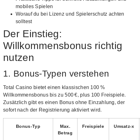
mobiles Spielen
Worauf du bei Lizenz und Spielerschutz achten
solltest
Der Einstieg:
Willkommensbonus richtig
nutzen
1. Bonus‑Typen verstehen
Total Casino bietet einen klassischen 100 %
Willkommensbonus bis zu 500 €, plus 100 Freispiele.
Zusätzlich gibt es einen Bonus ohne Einzahlung, der
sofort nach der Registrierung aktiviert wird.
Bonus‑Typ
Max.
Freispiele
Umsatz‑x
Betrag