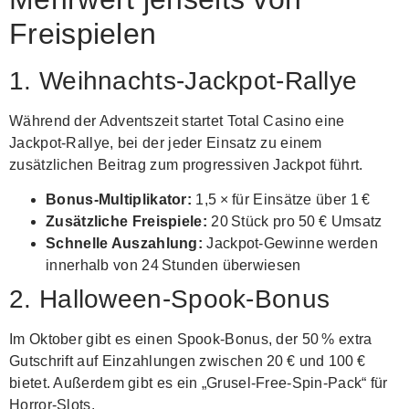
Freispielen
1. Weihnachts‑Jackpot‑Rallye
Während der Adventszeit startet Total Casino eine
Jackpot‑Rallye, bei der jeder Einsatz zu einem
zusätzlichen Beitrag zum progressiven Jackpot führt.
Bonus‑Multiplikator:
1,5 × für Einsätze über 1 €
Zusätzliche Freispiele:
20 Stück pro 50 € Umsatz
Schnelle Auszahlung:
Jackpot‑Gewinne werden
innerhalb von 24 Stunden überwiesen
2. Halloween‑Spook‑Bonus
Im Oktober gibt es einen Spook‑Bonus, der 50 % extra
Gutschrift auf Einzahlungen zwischen 20 € und 100 €
bietet. Außerdem gibt es ein „Grusel‑Free‑Spin‑Pack“ für
Horror‑Slots.