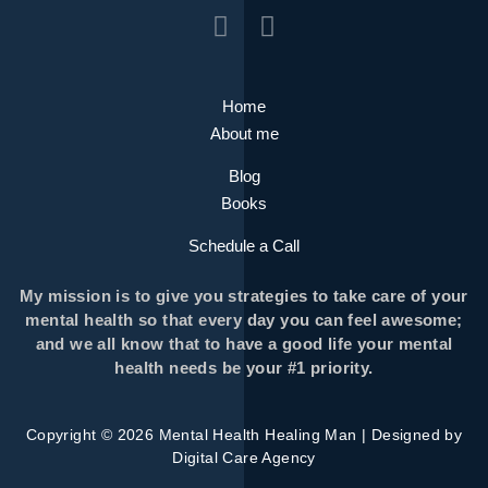
Home
About me
Blog
Books
Schedule a Call
My mission is to give you strategies to take care of your
mental health so that every day you can feel awesome;
and we all know that to have a good life your mental
health needs be your #1 priority.
Copyright © 2026 Mental Health Healing Man | Designed by
Digital Care Agency