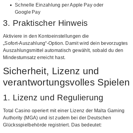
Schnelle Einzahlung per Apple Pay oder
Google Pay
3. Praktischer Hinweis
Aktiviere in den Kontoeinstellungen die
„Sofort‑Auszahlung“‑Option. Damit wird dein bevorzugtes
Auszahlungsmittel automatisch gewählt, sobald du den
Mindestumsatz erreicht hast.
Sicherheit, Lizenz und
verantwortungsvolles Spielen
1. Lizenz und Regulierung
Total Casino operiert mit einer Lizenz der Malta Gaming
Authority (MGA) und ist zudem bei der Deutschen
Glücksspielbehörde registriert. Das bedeutet: