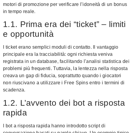
motori di promozione per verificare l’idoneità di un bonus
in tempo reale.
1.1. Prima era dei “ticket” – limiti
e opportunità
I ticket erano semplici moduli di contatto. Il vantaggio
principale era la tracciabilità: ogni richiesta veniva
registrata in un database, facilitando l’analisi statistica dei
problemi più frequenti. Tuttavia, la lentezza nella risposta
creava un gap di fiducia, soprattutto quando i giocatori
non riuscivano a utilizzare i Free Spins entro i termini di
scadenza.
1.2. L’avvento dei bot a risposta
rapida
I bot a risposta rapida hanno introdotto script di
conversazione basati su parole chiave. Un esempio tipico