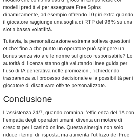
modelli predittivi per assegnare Free Spins
dinamicamente, ad esempio offrendo 10 giri extra quando
il giocatore raggiunge una soglia di RTP del 96 % su una
slot a bassa volatilità.
Tuttavia, la personalizzazione estrema solleva questioni
etiche: fino a che punto un operatore può spingere un
bonus senza violare le norme sul gioco responsabile? Le
autorità di licenza stanno già valutando linee guida per
l’uso di IA generativa nelle promozioni, richiedendo
trasparenza sul processo decisionale e la possibilità per il
giocatore di disattivare offerte personalizzate.
Conclusione
L’assistenza 24/7, quando combina l’efficienza dell’IA con
l’empatia degli operatori umani, diventa un motore di
crescita per i casinò online. Questa sinergia non solo
riduce i tempi di risposta, ma aumenta l’utilizzo dei Free