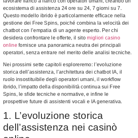
lavorare fianco a fianco con operatori umani, creando un
ecosistema di assistenza 24 ore su 24, 7 giorni su 7.
Questo modello ibrido è particolarmente efficace nella
gestione dei Free Spins, poiché combina la velocità dei
chatbot con l’empatia di un agente esperto. Per chi
desidera confrontare le offerte, il sito
migliori casino
online
fornisce una panoramica neutra dei principali
operatori, senza entrare nel merito delle analisi tecniche.
Nei prossimi sette capitoli esploreremo: l’evoluzione
storica dell’assistenza, l’architettura dei chatbot IA, il
ruolo insostituibile degli operatori umani, il workflow
ibrido, l’impatto della disponibilità continua sui Free
Spins, le sfide tecniche e normative, e infine le
prospettive future di assistenti vocali e IA generativa.
1. L’evoluzione storica
dell’assistenza nei casinò