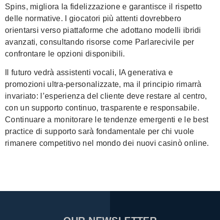
Spins, migliora la fidelizzazione e garantisce il rispetto
delle normative. I giocatori più attenti dovrebbero
orientarsi verso piattaforme che adottano modelli ibridi
avanzati, consultando risorse come Parlarecivile per
confrontare le opzioni disponibili.
Il futuro vedrà assistenti vocali, IA generativa e
promozioni ultra‑personalizzate, ma il principio rimarrà
invariato: l’esperienza del cliente deve restare al centro,
con un supporto continuo, trasparente e responsabile.
Continuare a monitorare le tendenze emergenti e le best
practice di supporto sarà fondamentale per chi vuole
rimanere competitivo nel mondo dei nuovi casinò online.