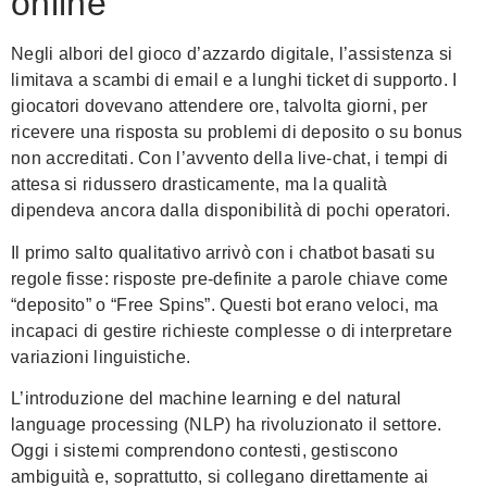
online
Negli albori del gioco d’azzardo digitale, l’assistenza si
limitava a scambi di email e a lunghi ticket di supporto. I
giocatori dovevano attendere ore, talvolta giorni, per
ricevere una risposta su problemi di deposito o su bonus
non accreditati. Con l’avvento della live‑chat, i tempi di
attesa si ridussero drasticamente, ma la qualità
dipendeva ancora dalla disponibilità di pochi operatori.
Il primo salto qualitativo arrivò con i chatbot basati su
regole fisse: risposte pre‑definite a parole chiave come
“deposito” o “Free Spins”. Questi bot erano veloci, ma
incapaci di gestire richieste complesse o di interpretare
variazioni linguistiche.
L’introduzione del machine learning e del natural
language processing (NLP) ha rivoluzionato il settore.
Oggi i sistemi comprendono contesti, gestiscono
ambiguità e, soprattutto, si collegano direttamente ai