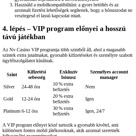
Használd a mobilkompatibilitást: a gyors betöltés és az
azonnali fizetési lehetőségek segítenek, hogy a bónuszodat ne
vesztegesd el lassú kapcsolat miatt.
4. lépés – VIP program előnyei a hosszú
távú játékban
Az Nv Casino VIP programja több szintből áll, ahol a magasabb
szintek extra jutalmakat, gyorsabb kifizetéseket és személyre szabott
ügyfélszolgálatot kínálnak.
Kifizetési
Exkluzív
Személyes account
Szint
sebesség
bónusz
manager
10 % extra
Silver
24‑48 óra
Nem
befizetés
20 % extra
Gold
12‑24 óra
Igen
befizetés
30 % extra
Platinum
6‑12 óra
Igen, 24/7
befizetés
A VIP program előnyei közé tartozik a gyorsabb kivétel, ami
különösen fontos mobil játékosoknak, akik azonnal szeretnék
felhasználni nyereményeiket.