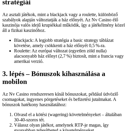
stratégiái
Az asztali játékok, mint a blackjack vagy a roulette, különböző
szabályok alapján változtatják a ház előnyét. Az Nv Casino élő
kaszinója valós idejű krupiékkal működik, így a játékélmény közel
áll a fizikai kaszinóhoz.
Blackjack: A legjobb stratégia a basic strategy táblázat
követése, amely csökkenti a ház előnyét 0,5 %-ra.
Roulette: Az európai változat (egyetlen zöld nulla)
alacsonyabb ház előnyt (2,7 %) biztosít, mint a francia vagy
amerikai verzió.
3. lépés – Bónuszok kihasználása a
mobilon
Az Nv Casino rendszeresen kínál bónuszokat, például üdvözlő
csomagokat, ingyenes pörgetéseket és befizetési jutalmakat. A
bónuszok hatékony használatához:
Olvasd el a kötési (wagering) követelményeket – általában
30‑40‑szoros tét.
Válassz olyan játékot, amelynek RTP-je magas, így
gyorsabban teljesítheted a követelményeket.