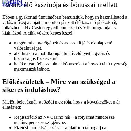
Casino élő kaszinója és bónuszai mellett
$
0.00
Cart
Menu
Ebben a gyakorlati útmutatóban bemutatjuk, hogyan használhatod a
valószínűség alapjait a mobilon játszott élő kaszinó játékoknál,
miközben a Nv Casino egyedi bónuszait és VIP programját is
kiaknázod. A cikk végére képes leszel:
megérteni a nyerőgépek és az asztali játékok alapvető
valószínűségét,
alkalmazni a mobilkompatibilitás előnyeit a gyors és
biztonságos fizetéseknél,
hatékonyan felhasználni a bónuszokat a hosszú távú nyereség
maximalizálásához.
Előkészületek – Mire van szükséged a
sikeres induláshoz?
Mielőtt belevágnál, győződj meg róla, hogy a következőket már
elintézted:
Regisztráció az Nv Casino-nál – a folyamat mindössze
néhány percet vesz igénybe.
Fizetési mód kiválasztása – a platform támogatja a