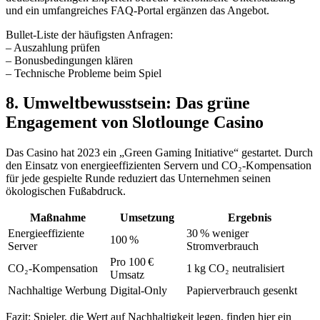
und ein umfangreiches FAQ‑Portal ergänzen das Angebot.
Bullet‑Liste der häufigsten Anfragen:
– Auszahlung prüfen
– Bonusbedingungen klären
– Technische Probleme beim Spiel
8. Umweltbewusstsein: Das grüne
Engagement von Slotlounge Casino
Das Casino hat 2023 ein „Green Gaming Initiative“ gestartet. Durch
den Einsatz von energieeffizienten Servern und CO₂‑Kompensation
für jede gespielte Runde reduziert das Unternehmen seinen
ökologischen Fußabdruck.
Maßnahme
Umsetzung
Ergebnis
Energieeffiziente
30 % weniger
100 %
Server
Stromverbrauch
Pro 100 €
CO₂‑Kompensation
1 kg CO₂ neutralisiert
Umsatz
Nachhaltige Werbung
Digital‑Only
Papierverbrauch gesenkt
Fazit: Spieler, die Wert auf Nachhaltigkeit legen, finden hier ein