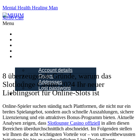
Mental Health Healing Man
$
0.00
Cart
Menu
Home
About Me
Blogs
Books
My account
Account details
8 überzeugende Gründe, warum das
Orders
Addresses
Slotlounge Casino 2024 Ihr neuer
Lost password
Lieblingsort für Online‑Slots ist
Schedule a
Call
Online‑Spieler suchen ständig nach Plattformen, die nicht nur ein
breites Spielangebot, sondern auch schnelle Auszahlungen, sichere
Lizenzierung und ein attraktives Bonus‑Programm bieten. Aktuelle
Analysen zeigen, dass
Slotlounge Casino offiziell
in allen diesen
Bereichen überdurchschnittlich abschneidet. Im Folgenden stellen
wir Ihnen die acht wichtigsten Vorteile vor – von umweltbewussten
Initiativen bis hin zu weihnachtlichen Live‑Dealer‑Events.