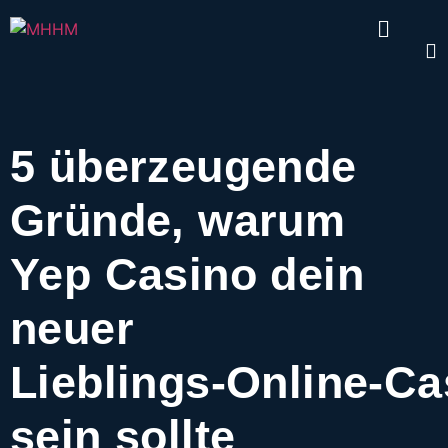
5 überzeugende
Gründe, warum
Yep Casino dein
neuer
Lieblings‑Online‑Ca
sein sollte