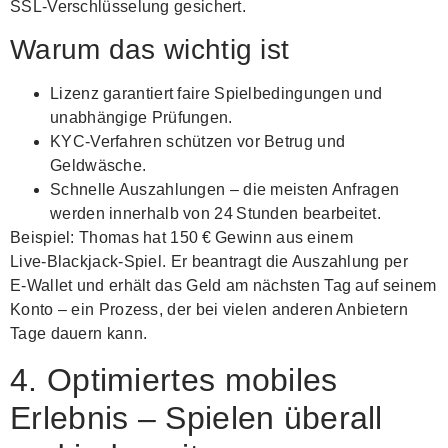
SSL‑Verschlüsselung gesichert.
Warum das wichtig ist
Lizenz garantiert faire Spielbedingungen und
unabhängige Prüfungen.
KYC‑Verfahren schützen vor Betrug und
Geldwäsche.
Schnelle Auszahlungen – die meisten Anfragen
werden innerhalb von 24 Stunden bearbeitet.
Beispiel: Thomas hat 150 € Gewinn aus einem
Live‑Blackjack‑Spiel. Er beantragt die Auszahlung per
E‑Wallet und erhält das Geld am nächsten Tag auf seinem
Konto – ein Prozess, der bei vielen anderen Anbietern
Tage dauern kann.
4. Optimiertes mobiles
Erlebnis – Spielen überall