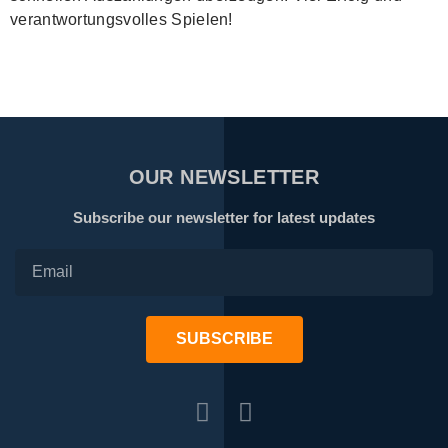
verantwortungsvolles Spielen!
OUR NEWSLETTER
Subscribe our newsletter for latest updates
SUBSCRIBE