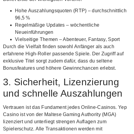
Hohe Auszahlungsquoten (RTP) – durchschnittlich
96,5 %
Regelmäßige Updates – wöchentliche
Neueinführungen
Vielseitige Themen – Abenteuer, Fantasy, Sport
Durch die Vielfalt finden sowohl Anfänger als auch
erfahrene High‑Roller passende Spiele. Der Zugriff auf
exklusive Titel sorgt zudem dafür, dass du seltene
Bonusfeatures und höhere Gewinnchancen erlebst.
3. Sicherheit, Lizenzierung
und schnelle Auszahlungen
Vertrauen ist das Fundament jedes Online‑Casinos. Yep
Casino ist von der Maltese Gaming Authority (MGA)
lizenziert und unterliegt strengen Auflagen zum
Spielerschutz. Alle Transaktionen werden mit