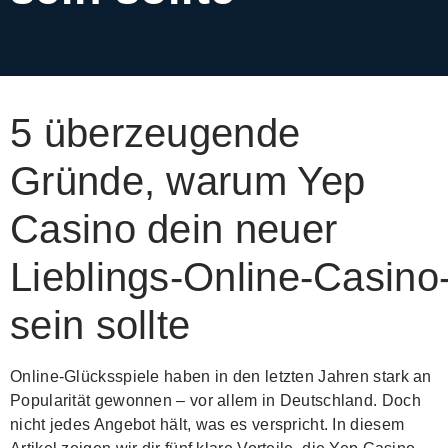
5 überzeugende
Gründe, warum Yep
Casino dein neuer
Lieblings‑Online‑Casino
sein sollte
Online‑Glücksspiele haben in den letzten Jahren stark an
Popularität gewonnen – vor allem in Deutschland. Doch
nicht jedes Angebot hält, was es verspricht. In diesem