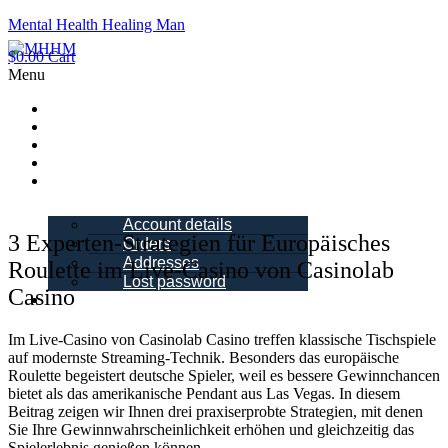
Mental Health Healing Man
$
0.00
Cart
Menu
Home
About Me
Blogs
Books
My account
Account details
3 Experten‑Strategien für Europäisches
Orders
Addresses
Roulette im Live‑Casino von Casinolab
Lost password
Casino
Schedule a
Call
Im Live‑Casino von Casinolab Casino treffen klassische Tischspiele
auf modernste Streaming‑Technik. Besonders das europäische
Roulette begeistert deutsche Spieler, weil es bessere Gewinnchancen
bietet als das amerikanische Pendant aus Las Vegas. In diesem
Beitrag zeigen wir Ihnen drei praxiserprobte Strategien, mit denen
Sie Ihre Gewinnwahrscheinlichkeit erhöhen und gleichzeitig das
Spielerlebnis genießen können.