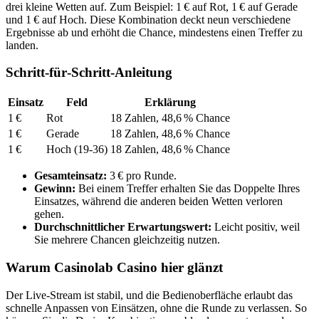
drei kleine Wetten auf. Zum Beispiel: 1 € auf Rot, 1 € auf Gerade
und 1 € auf Hoch. Diese Kombination deckt neun verschiedene
Ergebnisse ab und erhöht die Chance, mindestens einen Treffer zu
landen.
Schritt‑für‑Schritt‑Anleitung
Einsatz
Feld
Erklärung
1 €
Rot
18 Zahlen, 48,6 % Chance
1 €
Gerade
18 Zahlen, 48,6 % Chance
1 €
Hoch (19‑36)
18 Zahlen, 48,6 % Chance
Gesamteinsatz:
3 € pro Runde.
Gewinn:
Bei einem Treffer erhalten Sie das Doppelte Ihres
Einsatzes, während die anderen beiden Wetten verloren
gehen.
Durchschnittlicher Erwartungswert:
Leicht positiv, weil
Sie mehrere Chancen gleichzeitig nutzen.
Warum Casinolab Casino hier glänzt
Der Live‑Stream ist stabil, und die Bedienoberfläche erlaubt das
schnelle Anpassen von Einsätzen, ohne die Runde zu verlassen. So