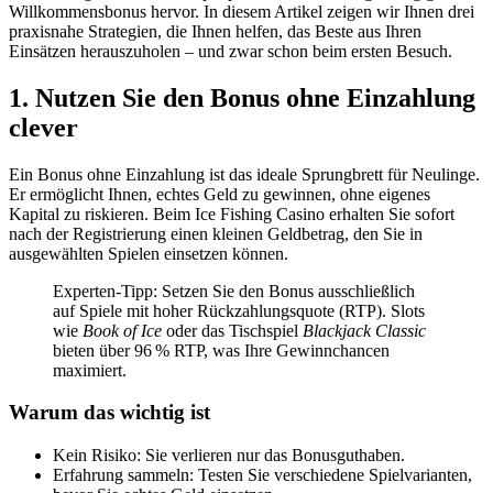
Willkommensbonus hervor. In diesem Artikel zeigen wir Ihnen drei
praxisnahe Strategien, die Ihnen helfen, das Beste aus Ihren
Einsätzen herauszuholen – und zwar schon beim ersten Besuch.
1. Nutzen Sie den Bonus ohne Einzahlung
clever
Ein Bonus ohne Einzahlung ist das ideale Sprungbrett für Neulinge.
Er ermöglicht Ihnen, echtes Geld zu gewinnen, ohne eigenes
Kapital zu riskieren. Beim Ice Fishing Casino erhalten Sie sofort
nach der Registrierung einen kleinen Geldbetrag, den Sie in
ausgewählten Spielen einsetzen können.
Experten‑Tipp: Setzen Sie den Bonus ausschließlich
auf Spiele mit hoher Rückzahlungsquote (RTP). Slots
wie
Book of Ice
oder das Tischspiel
Blackjack Classic
bieten über 96 % RTP, was Ihre Gewinnchancen
maximiert.
Warum das wichtig ist
Kein Risiko: Sie verlieren nur das Bonusguthaben.
Erfahrung sammeln: Testen Sie verschiedene Spielvarianten,