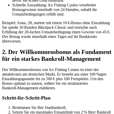
bevor Sie echtes Geld einsetzen.
Schnelle Auszahlung: Ice Fishing Casino verarbeitet
Bonusgewinne innerhalb von 24 Stunden, sobald die
Umsatzbedingungen erfüllt sind.
Beispiel: Anna, 28, startete mit einem 10 €‑Bonus ohne Einzahlung.
Sie spielte 20 Runden
Blackjack Classic
und erreichte nach
Erfüllung der 20‑fachen Umsatzbedingung einen Gewinn von 45 €.
Der Betrag wurde innerhalb eines Tages auf ihr Bankkonto
überwiesen.
2. Der Willkommensbonus als Fundament
für ein starkes Bankroll‑Management
Der Willkommensbonus von Ice Fishing Casino ist einer der
attraktivsten am deutschen Markt. Er besteht aus einer 100 %igen
Einzahlungsgarantie bis zu 500 € plus 100 Freispielen. Um den
Bonus optimal zu nutzen, sollten Sie ein strukturiertes
Bankroll‑Management etablieren.
Schritt‑für‑Schritt‑Plan
Bestimmen Sie Ihre Startbankroll.
Setzen Sie ein maximales Einsatzlimit von 2 % Ihrer Bankroll