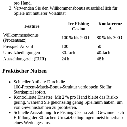
pro Hand.
Verwenden Sie den Willkommensbonus ausschließlich für
Spiele mit mittlerer Volatilität.
Ice Fishing
Konkurrenz
Feature
Casino
A
Willkommensbonus
100 % bis 500 €
80 % bis 300 €
(Prozentsatz)
Freispiel‑Anzahl
100
50
Umsatzbedingungen
30‑fach
40‑fach
Auszahlungszeit (EUR)
24 h
48 h
Praktischer Nutzen
Schneller Aufbau: Durch die
100‑Prozent‑Match‑Bonus‑Struktur verdoppeln Sie Ihr
Startkapital sofort.
Kontrollierte Einsätze: Mit 2 % pro Hand bleibt das Risiko
gering, während Sie gleichzeitig genug Spielraum haben, um
von Gewinnsträhnen zu profitieren.
Schnelle Auszahlung: Ice Fishing Casino zahlt Gewinne nach
Erfüllung der 30‑fachen Umsatzbedingungen meist innerhalb
eines Werktages aus.