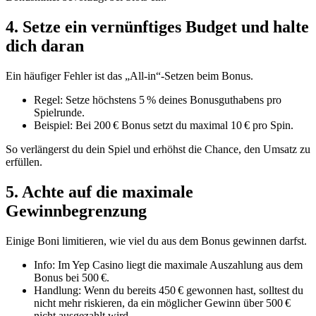
4. Setze ein vernünftiges Budget und halte
dich daran
Ein häufiger Fehler ist das „All‑in“-Setzen beim Bonus.
Regel: Setze höchstens 5 % deines Bonusguthabens pro
Spielrunde.
Beispiel: Bei 200 € Bonus setzt du maximal 10 € pro Spin.
So verlängerst du dein Spiel und erhöhst die Chance, den Umsatz zu
erfüllen.
5. Achte auf die maximale
Gewinnbegrenzung
Einige Boni limitieren, wie viel du aus dem Bonus gewinnen darfst.
Info: Im Yep Casino liegt die maximale Auszahlung aus dem
Bonus bei 500 €.
Handlung: Wenn du bereits 450 € gewonnen hast, solltest du
nicht mehr riskieren, da ein möglicher Gewinn über 500 €
nicht ausgezahlt wird.