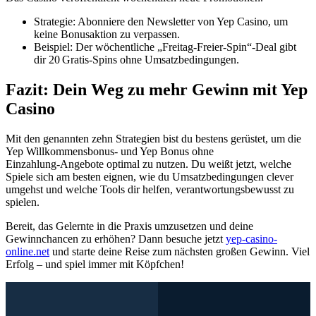
Strategie: Abonniere den Newsletter von Yep Casino, um
keine Bonusaktion zu verpassen.
Beispiel: Der wöchentliche „Freitag‑Freier‑Spin“-Deal gibt
dir 20 Gratis‑Spins ohne Umsatzbedingungen.
Fazit: Dein Weg zu mehr Gewinn mit Yep
Casino
Mit den genannten zehn Strategien bist du bestens gerüstet, um die
Yep Willkommensbonus‑ und Yep Bonus ohne
Einzahlung‑Angebote optimal zu nutzen. Du weißt jetzt, welche
Spiele sich am besten eignen, wie du Umsatzbedingungen clever
umgehst und welche Tools dir helfen, verantwortungsbewusst zu
spielen.
Bereit, das Gelernte in die Praxis umzusetzen und deine
Gewinnchancen zu erhöhen? Dann besuche jetzt
yep-casino-
online.net
und starte deine Reise zum nächsten großen Gewinn. Viel
Erfolg – und spiel immer mit Köpfchen!