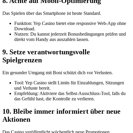
8. Achte auf Mobil‑Optimierung
Das Spielen über das Smartphone ist heute Standard.
Funktion: Yep Casino bietet eine responsive Web‑App ohne
Download.
Nutzen: Du kannst jederzeit Bonusbedingungen prüfen und
direkt vom Handy aus auszahlen lassen.
9. Setze verantwortungsvolle
Spielgrenzen
Ein gesunder Umgang mit Boni schützt dich vor Verlusten.
Tool: Yep Casino stellt Limits für Einzahlungen, Sitzungen
und Verluste bereit.
Empfehlung: Aktiviere das Selbst‑Ausschluss‑Tool, falls du
das Gefühl hast, die Kontrolle zu verlieren.
10. Bleibe immer informiert über neue
Aktionen
Das Casino veröffentlicht wöchentlich neue Promotionen.