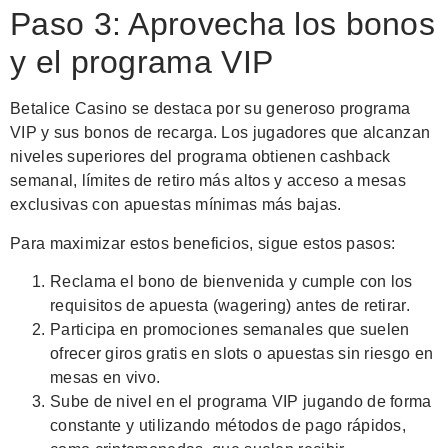
Paso 3: Aprovecha los bonos
y el programa VIP
Betalice Casino se destaca por su generoso programa
VIP y sus bonos de recarga. Los jugadores que alcanzan
niveles superiores del programa obtienen cashback
semanal, límites de retiro más altos y acceso a mesas
exclusivas con apuestas mínimas más bajas.
Para maximizar estos beneficios, sigue estos pasos:
Reclama el bono de bienvenida y cumple con los
requisitos de apuesta (wagering) antes de retirar.
Participa en promociones semanales que suelen
ofrecer giros gratis en slots o apuestas sin riesgo en
mesas en vivo.
Sube de nivel en el programa VIP jugando de forma
constante y utilizando métodos de pago rápidos,