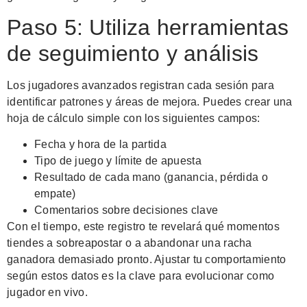
Paso 5: Utiliza herramientas
de seguimiento y análisis
Los jugadores avanzados registran cada sesión para
identificar patrones y áreas de mejora. Puedes crear una
hoja de cálculo simple con los siguientes campos:
Fecha y hora de la partida
Tipo de juego y límite de apuesta
Resultado de cada mano (ganancia, pérdida o
empate)
Comentarios sobre decisiones clave
Con el tiempo, este registro te revelará qué momentos
tiendes a sobreapostar o a abandonar una racha
ganadora demasiado pronto. Ajustar tu comportamiento
según estos datos es la clave para evolucionar como
jugador en vivo.